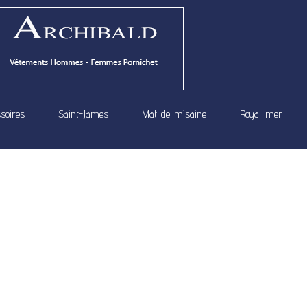
soires
Saint-James
Mat de misaine
Royal mer