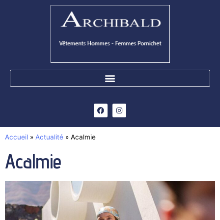
Accueil
»
Actualité
»
Acalmie
Acalmie